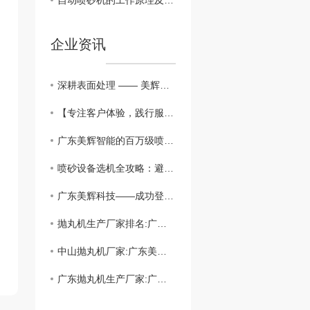
自动喷砂机的工作原理及应用领域介绍
企业资讯
深耕表面处理 —— 美辉科技再次签约“土耳其”客户
【专注客户体验，践行服务承诺】美辉智能3月订单评审会
广东美辉智能的百万级喷砂房设备即将奔赴北美洲，年末装柜纪实
喷砂设备选机全攻略：避开这些坑，轻松变“行家”
广东美辉科技——成功登陆东南亚市场！
抛丸机生产厂家排名:广东美辉智能装备科技有限公司 ..
中山抛丸机厂家:广东美辉智能装备科技有限公司的本地优势
广东抛丸机生产厂家:广东美辉智能装备科技有限公司的资质与