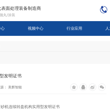
化表面处理装备制造商
/抛丸/涂装
中心
视频中心
行业应用
人
质
型发明证书
源： 美辉智能
喷砂机连续转盘机构实用型发明证书